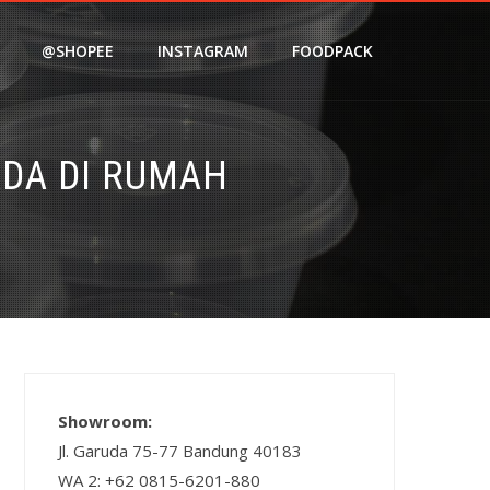
@SHOPEE
INSTAGRAM
FOODPACK
ADA DI RUMAH
Showroom:
Jl. Garuda 75-77 Bandung 40183
WA 2: +62 0815-6201-880