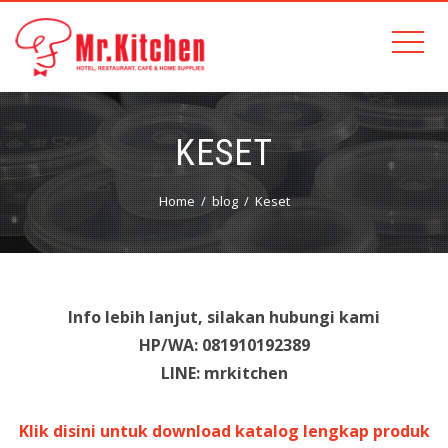
KESET
Home
blog
Keset
Info lebih lanjut, silakan hubungi kami
HP/WA: 081910192389
LINE: mrkitchen
Klik disini untuk download katalog lengkap produk