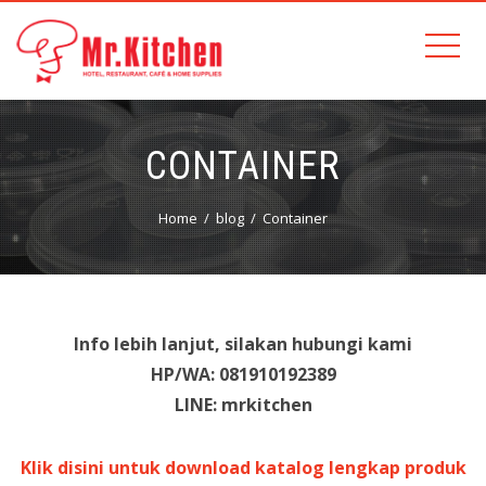
CONTAINER
Home
blog
Container
Info lebih lanjut, silakan hubungi kami
HP/WA: 081910192389
LINE: mrkitchen
Klik disini untuk download katalog lengkap produk